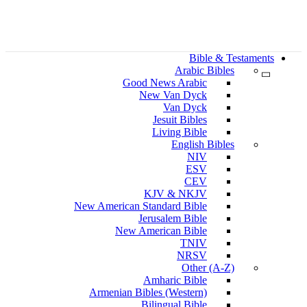
Bible & Testaments
Arabic Bibles
Good News Arabic
New Van Dyck
Van Dyck
Jesuit Bibles
Living Bible
English Bibles
NIV
ESV
CEV
KJV & NKJV
New American Standard Bible
Jerusalem Bible
New American Bible
TNIV
NRSV
Other (A-Z)
Amharic Bible
Armenian Bibles (Western)
Bilingual Bible