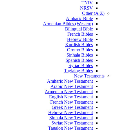
TNIV
NRSV
Other (A-Z)
Amharic Bible
Armenian Bibles (Western)
Bilingual Bible
French Bibles
Hebrew Bible
Kurdish Bibles
Oromo Bibles
Sinhala Bibles
Spanish Bibles
Syriac Bibles
Taglalog Bibles
New Testaments
Amharic New Testament
Arabic New Testament
Armenian New Testament
English New Testament
French New Testament
Greek New Testament
Hebrew New Testament
Sinhala New Testament
Syriac New Testament
Tagalog New Testament