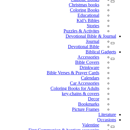
Christmas books
Coloring Books
Educational
Kid’s Bibles
Stories
Puzzles & Activites
Devotional Bible & Journal
Journal
Devotional Bible
Biblical Gadgets
Accessories
Bible Covers
Drinkware
Bible Verses & Prayer Cards
Calendars
Car Accessories
Coloring Books for Adults
key-chains & covers
Decor
Bookmarks
Picture Frames
Literature
Occasions
Valentine