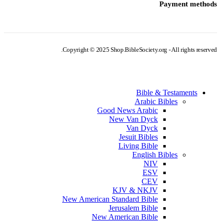
Payment methods
Copyright © 2025 Shop.BibleSociety.org - All rights reserved.
Bible & Testaments
Arabic Bibles
Good News Arabic
New Van Dyck
Van Dyck
Jesuit Bibles
Living Bible
English Bibles
NIV
ESV
CEV
KJV & NKJV
New American Standard Bible
Jerusalem Bible
New American Bible