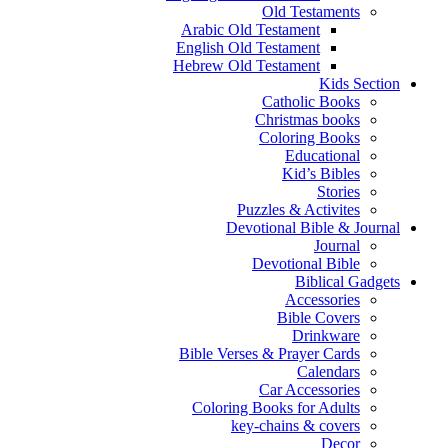
Old Testaments
Arabic Old Testament
English Old Testament
Hebrew Old Testament
Kids Section
Catholic Books
Christmas books
Coloring Books
Educational
Kid’s Bibles
Stories
Puzzles & Activites
Devotional Bible & Journal
Journal
Devotional Bible
Biblical Gadgets
Accessories
Bible Covers
Drinkware
Bible Verses & Prayer Cards
Calendars
Car Accessories
Coloring Books for Adults
key-chains & covers
Decor