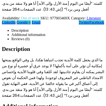
كلمته: “أيضًا من اليوم [منذ الأزل وإلى الأبد] أنا هو ولا منقذ من يدي.
أفعل ومن يرد؟” (إش 43: 13). عدد الصفحات:264 صفحة
Availability:
Out of stock
SKU:
977003469X
Category:
Literature
LinkedIn
Google +
Email
Twitter
Facebook
Description
Additional information
Reviews (0)
Description
ما الذي يجعل كلمة الأبدية تجذب انتباهنا هكذا، بل وفي الواقع يمنحها
إمكانية أن تؤثر على أمة بأكملها؟ لا يوجد عرق أو عشيرة أو نوع من
البشر يمكنه أن يقاوم جاذبيتها. لقد خُلقنا وفي قلوبنا الأبدية وإحساس
الامتداد الباطني غير المعروف لوجودنا. ولهذا فمن الحكمة أن نغوص
إلى أعماق أكبر في ما يقوله خالقنا عن الأبدية، ففي النهاية تقول
كلمته: “أيضًا من اليوم [منذ الأزل وإلى الأبد] أنا هو ولا منقذ من يدي.
أفعل ومن يرد؟” (إش 43: 13). عدد الصفحات:264 صفحة