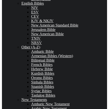
English Bibles
NIV
ESV
CEV
KJV & NKJV
New American Standard Bible
Jerusalem Bible
New American Bible
TNIV
NRSV
Other (A-Z)
Amharic Bible
Armenian Bibles (Western)
Bilingual Bible
French Bibles
Hebrew Bible
Kurdish Bibles
Oromo Bibles
Sinhala Bibles
Spanish Bibles
Syriac Bibles
Taglalog Bibles
New Testaments
Amharic New Testament
Arabic New Testament