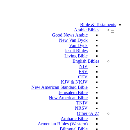
Bible & Testaments
Arabic Bibles
Good News Arabic
New Van Dyck
Van Dyck
Jesuit Bibles
Living Bible
English Bibles
NIV
ESV
CEV
KJV & NKJV
New American Standard Bible
Jerusalem Bible
New American Bible
TNIV
NRSV
Other (A-Z)
Amharic Bible
Armenian Bibles (Western)
Bilingual Bible