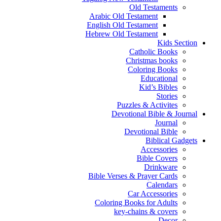
Old Testaments
Arabic Old Testament
English Old Testament
Hebrew Old Testament
Kids Section
Catholic Books
Christmas books
Coloring Books
Educational
Kid’s Bibles
Stories
Puzzles & Activites
Devotional Bible & Journal
Journal
Devotional Bible
Biblical Gadgets
Accessories
Bible Covers
Drinkware
Bible Verses & Prayer Cards
Calendars
Car Accessories
Coloring Books for Adults
key-chains & covers
Decor