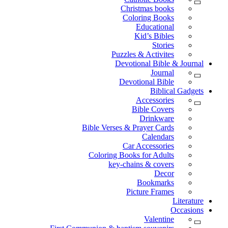
Christmas books
Coloring Books
Educational
Kid’s Bibles
Stories
Puzzles & Activites
Devotional Bible & Journal
Journal
Devotional Bible
Biblical Gadgets
Accessories
Bible Covers
Drinkware
Bible Verses & Prayer Cards
Calendars
Car Accessories
Coloring Books for Adults
key-chains & covers
Decor
Bookmarks
Picture Frames
Literature
Occasions
Valentine