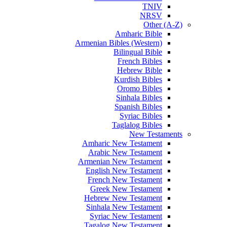
TNIV
NRSV
Other (A-Z)
Amharic Bible
Armenian Bibles (Western)
Bilingual Bible
French Bibles
Hebrew Bible
Kurdish Bibles
Oromo Bibles
Sinhala Bibles
Spanish Bibles
Syriac Bibles
Taglalog Bibles
New Testaments
Amharic New Testament
Arabic New Testament
Armenian New Testament
English New Testament
French New Testament
Greek New Testament
Hebrew New Testament
Sinhala New Testament
Syriac New Testament
Tagalog New Testament