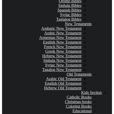
Oromo Bibles
Sinhala Bibles
Spanish Bibles
Syriac Bibles
Taglalog Bibles
New Testaments
Amharic New Testament
Arabic New Testament
Armenian New Testament
English New Testament
French New Testament
Greek New Testament
Hebrew New Testament
Sinhala New Testament
Syriac New Testament
Tagalog New Testament
Old Testaments
Arabic Old Testament
English Old Testament
Hebrew Old Testament
Kids Section
Catholic Books
Christmas books
Coloring Books
Educational