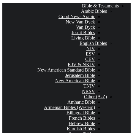
Bible & Testaments
Arabic Bibles
Good News Arabic
New Van Dyck
Van Dyck
Jesuit Bibles
Living Bible
English Bibles
NIV
ESV
CEV
KJV & NKJV
New American Standard Bible
Jerusalem Bible
New American Bible
TNIV
NRSV
Other (A-Z)
Amharic Bible
Armenian Bibles (Western)
Bilingual Bible
French Bibles
Hebrew Bible
Kurdish Bibles