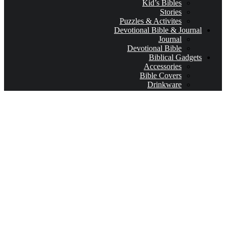
Kid’s Bibles
Stories
Puzzles & Activites
Devotional Bible & Journal
Journal
Devotional Bible
Biblical Gadgets
Accessories
Bible Covers
Drinkware
Bible Verses & Prayer Cards
Calendars
Car Accessories
Coloring Books for Adults
key-chains & covers
Decor
Bookmarks
Picture Frames
Literature
Occasions
Valentine
First Communion & baptism souvenirs
Father’s Day
Mother’s day