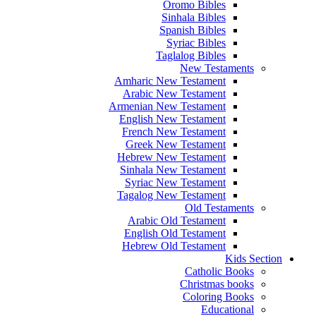
Oromo Bibles
Sinhala Bibles
Spanish Bibles
Syriac Bibles
Taglalog Bibles
New Testaments
Amharic New Testament
Arabic New Testament
Armenian New Testament
English New Testament
French New Testament
Greek New Testament
Hebrew New Testament
Sinhala New Testament
Syriac New Testament
Tagalog New Testament
Old Testaments
Arabic Old Testament
English Old Testament
Hebrew Old Testament
Kids Section
Catholic Books
Christmas books
Coloring Books
Educational