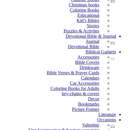
Christmas books
Coloring Books
Educational
Kid’s Bibles
Stories
Puzzles & Activites
Devotional Bible & Journal
Journal
Devotional Bible
Biblical Gadgets
Accessories
Bible Covers
Drinkware
Bible Verses & Prayer Cards
Calendars
Car Accessories
Coloring Books for Adults
key-chains & covers
Decor
Bookmarks
Picture Frames
Literature
Occasions
Valentine