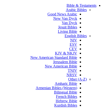
Bible & Testaments
Arabic Bibles
Good News Arabic
New Van Dyck
Van Dyck
Jesuit Bibles
Living Bible
English Bibles
NIV
ESV
CEV
KJV & NKJV
New American Standard Bible
Jerusalem Bible
New American Bible
TNIV
NRSV
Other (A-Z)
Amharic Bible
Armenian Bibles (Western)
Bilingual Bible
French Bibles
Hebrew Bible
Kurdish Bibles