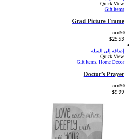
Quick View
Gift Items
Grad Picture Frame
out of 5
0
$
25.53
إضافة إلى السلة
Quick View
Gift Items
,
Home Décor
Doctor’s Prayer
out of 5
0
$
9.99