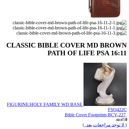
CLASSIC BIBLE COVER MD BROWN
PATH OF LIFE PSA 16:11
FIGURINE:HOLY FAMILY WD BASE
FSO422C
Bible Cover Footprints BCV-227
out of 5
0
( لا توجد مراجعات بعد. )