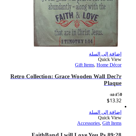
إضافة إلى السلة
Quick View
Gift Items
,
Home Décor
Retro Collection: Grace Wooden Wall Dec?r
Plaque
out of 5
0
$
13.32
إضافة إلى السلة
Quick View
Accessories
,
Gift Items
FaithBand I will Love You Ps 89:28