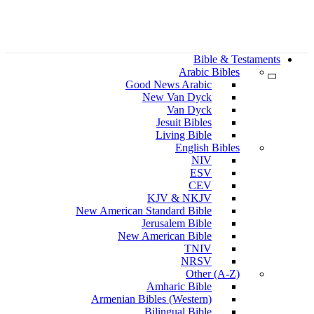
Bible & Testaments
Arabic Bibles
Good News Arabic
New Van Dyck
Van Dyck
Jesuit Bibles
Living Bible
English Bibles
NIV
ESV
CEV
KJV & NKJV
New American Standard Bible
Jerusalem Bible
New American Bible
TNIV
NRSV
Other (A-Z)
Amharic Bible
Armenian Bibles (Western)
Bilingual Bible