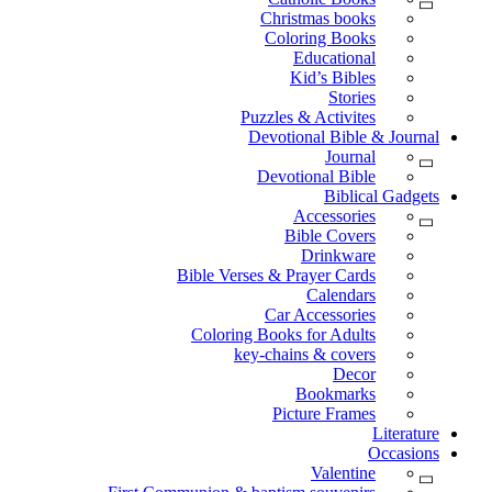
Christmas books
Coloring Books
Educational
Kid’s Bibles
Stories
Puzzles & Activites
Devotional Bible & Journal
Journal
Devotional Bible
Biblical Gadgets
Accessories
Bible Covers
Drinkware
Bible Verses & Prayer Cards
Calendars
Car Accessories
Coloring Books for Adults
key-chains & covers
Decor
Bookmarks
Picture Frames
Literature
Occasions
Valentine