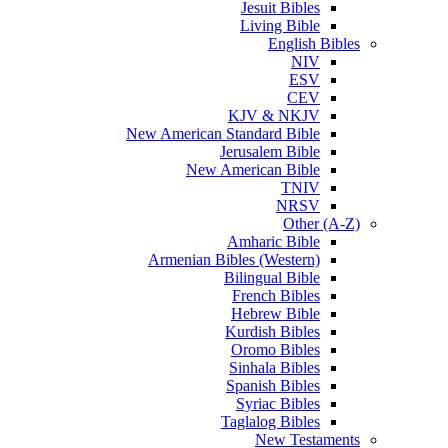
Jesuit Bibles
Living Bible
English Bibles
NIV
ESV
CEV
KJV & NKJV
New American Standard Bible
Jerusalem Bible
New American Bible
TNIV
NRSV
Other (A-Z)
Amharic Bible
Armenian Bibles (Western)
Bilingual Bible
French Bibles
Hebrew Bible
Kurdish Bibles
Oromo Bibles
Sinhala Bibles
Spanish Bibles
Syriac Bibles
Taglalog Bibles
New Testaments