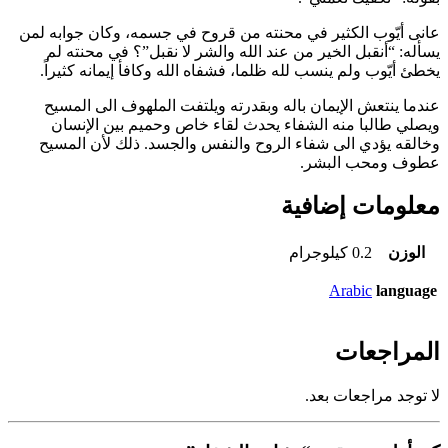
عانى أيّوب الكثير في محنته من قروح في جسمه، وكان جوابه لمن
يسأله: “أنقبل الخير من عند الله والشر لا نقبل”؟ في محنته لم
يخطئ أيّوب ولم ينسب لله ظلما، فشفاه الله وكافأ إيمانه كثيراً.
عندما ينتعش الإيمان باله وبقدرته ويلتفت الملهوف الى المسيح
ويصلي طالبا منه الشفاء يحدث لقاء خاص وحميم بين الإنسان
وخالقه يؤدي الى شفاء الروح والنفس والجسد. ذلك لأن المسيح
عطوف ومحب البشر.
معلومات إضافية
الوزن
0.2 كيلوجرام
Arabic
language
المراجعات
لا توجد مراجعات بعد.