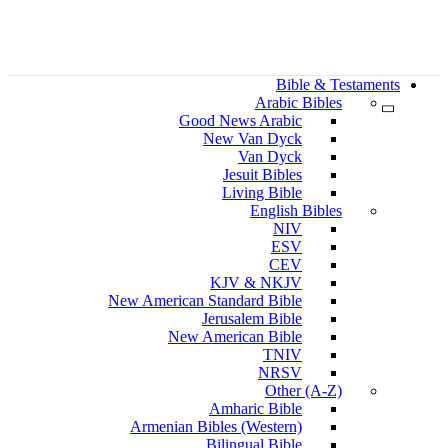
Bible & Testaments
Arabic Bibles
Good News Arabic
New Van Dyck
Van Dyck
Jesuit Bibles
Living Bible
English Bibles
NIV
ESV
CEV
KJV & NKJV
New American Standard Bible
Jerusalem Bible
New American Bible
TNIV
NRSV
Other (A-Z)
Amharic Bible
Armenian Bibles (Western)
Bilingual Bible