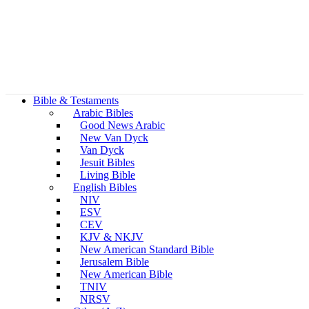
Bible & Testaments
Arabic Bibles
Good News Arabic
New Van Dyck
Van Dyck
Jesuit Bibles
Living Bible
English Bibles
NIV
ESV
CEV
KJV & NKJV
New American Standard Bible
Jerusalem Bible
New American Bible
TNIV
NRSV