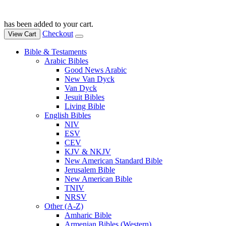
has been added to your cart.
Checkout
View Cart
Bible & Testaments
Arabic Bibles
Good News Arabic
New Van Dyck
Van Dyck
Jesuit Bibles
Living Bible
English Bibles
NIV
ESV
CEV
KJV & NKJV
New American Standard Bible
Jerusalem Bible
New American Bible
TNIV
NRSV
Other (A-Z)
Amharic Bible
Armenian Bibles (Western)