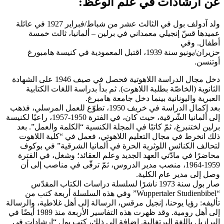
عن ارشادات في علم الوعظ:
ولد آدولف بول في الثالث عشر من شباط/فبراير 1927 في عائلة
عميدها قسّ إنجيلي معمداني في برلين – ألمانيا، ثالث خمسة
أطفال. وفي
حزيران/يونيو سنة 1939، اقتبل المعمودية في كنيسة هامبورغ
أوتنسن.
دخل مجال الدراسة اللاهوتية فحصل في صيف 1946 على الشهادة
الثانوية (الخاصّة بطلبة اللاهوت). ثم بدأ بدراسة اللغات الكتابية
العبرية واليونانية بينما دخل جامعة هامبرغ.
بعد إكمال الدراسة في خريف 1950، تطوّع للعمل المرسلي، فذهب
إلى ألمانيا الشّرقية، حيث كان، في الفترة 1950-1957، راعيًا لكنيسة
برلين لختنبرغ، ثمّ كاتبًا في المجلة الكنسية “الكلمة والعمل”. بعد
ذلك انخرط في مجال التعليم اللاهوتي، فعمل في “كلية اللاهوت
لتحالف الكنائس اللوثرية الحرة في ألمانيا الشرقية” في بوكوف
محاضرًا في مادّتي العهد الجديد وعلم العقائد؛ وشغل، في الفترة
1959-1964، منصب مدير الدروس، ثمّ ترقّى في مناصب إلى أن
وصل إلى مدير عام الكلية.
صار بول سنة 1973 ناشرًا لسلسلة دراسات الكتاب المقدّس
“Wuppertaler Studienbibel” وفي هذه السلسلة أربعة كتب من
تأليفه: رؤيا يوحنا، إنجيل مرقس، الرسالة إلى أهل غلاطية، والرسالة
إلى أهل رومية. وقد ظهرت هذه التفاسير الأربعة منذ 1989 أيضًا في
البرازيل باللغة البرتغالية. إضافة إلى ذلك، كتب بول “إرشادات في