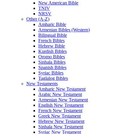
New American Bible
TNIV
NRSV
Other (A-Z)
Amharic Bible
Armenian Bibles (Western)
Bilingual Bible
French Bibles
Hebrew Bible
Kurdish Bibles
Oromo Bibles
Sinhala Bibles
Spanish Bibles
Syriac Bibles
Taglalog Bibles
New Testaments
Amharic New Testament
Arabic New Testament
Armenian New Testament
English New Testament
French New Testament
Greek New Testament
Hebrew New Testament
Sinhala New Testament
Syriac New Testament