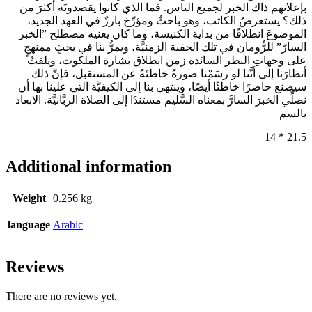
بإعلانهم ذاك الخبر لجميع الناس. فما الذي كانوا يقصدونَه أكثرَ من
ذلك؟ يستعرضُ الكاتب، وهو باحثٌ ومؤرِّخ بارزٌ في العهد الجديد،
الموضوعَ انطلاقًا من بداية الكنيسة، وما كان يعنيه مصطلح ”الخبر
السارّ” للرُّومان في تلك الحقبة الزمنيَّة، ويمرُّ بنا في بحثٍ ممنهجٍ
على وجهاتِ النظر السائدة زمن انطلاق بشارة الملكوت، ويلفتُ
أنظارَنا إلى أنَّنا لو رسَمْنا صورةً خاطئةً عن المستقبل، فإنَّ ذلك
سيصنع حاضرًا خاطئًا أيضًا، وينتهي بنا إلى الكيفيَّة التي علينا بها أن
نصلِّي الخبرَ السارَّ بمعناه السَّليم مستندًا إلى الصلاة الربَّانيَّة. الابعاد
بالسم
21.5 * 14
Additional information
Weight
0.256 kg
language
Arabic
Reviews
There are no reviews yet.