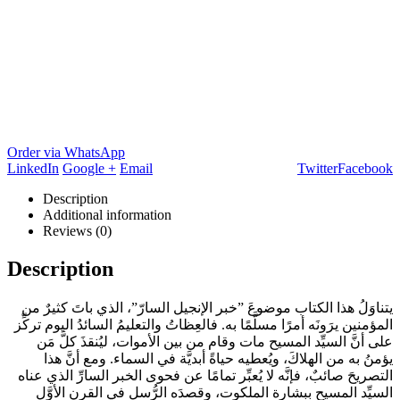
Order via WhatsApp
LinkedIn
Google +
Email
Twitter
Facebook
Description
Additional information
Reviews (0)
Description
يتناوَلُ هذا الكتاب موضوعَ ”خبر الإنجيل السارّ”، الذي باتَ كثيرٌ من
المؤمنين يرَونَه أمرًا مسلَّمًا به. فالعِظاتُ والتعليمُ السائدُ اليوم تركِّز
على أنَّ السيِّد المسيح مات وقام من بين الأموات، ليُنقذَ كلَّ مَن
يؤمنُ به من الهلاكَ، ويُعطيه حياةً أبديَّة في السماء. ومع أنَّ هذا
التصريحَ صائبٌ، فإنَّه لا يُعبِّر تمامًا عن فحوى الخبر السارِّ الذي عناه
السيِّد المسيح ببشارة الملكوت، وقصدَه الرُّسل في القرن الأوَّل