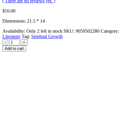
( There are no reviews yet. )
$
10.00
Dimensions: 21.5 * 14
Availability:
Only 2 left in stock
SKU:
9059502280
Category:
Literature
Tag:
Spiritual Growth
-
+
Add to cart