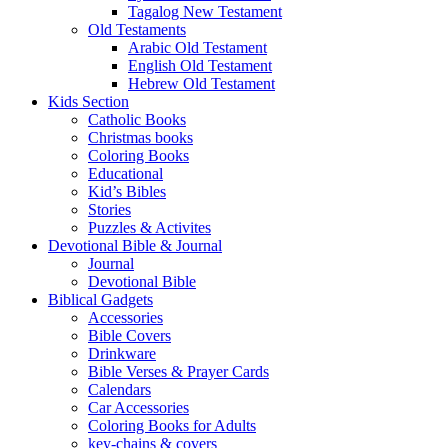
Tagalog New Testament
Old Testaments
Arabic Old Testament
English Old Testament
Hebrew Old Testament
Kids Section
Catholic Books
Christmas books
Coloring Books
Educational
Kid’s Bibles
Stories
Puzzles & Activites
Devotional Bible & Journal
Journal
Devotional Bible
Biblical Gadgets
Accessories
Bible Covers
Drinkware
Bible Verses & Prayer Cards
Calendars
Car Accessories
Coloring Books for Adults
key-chains & covers