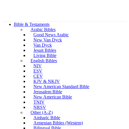
Bible & Testaments
Arabic Bibles
Good News Arabic
New Van Dyck
Van Dyck
Jesuit Bibles
Living Bible
English Bibles
NIV
ESV
CEV
KJV & NKJV
New American Standard Bible
Jerusalem Bible
New American Bible
TNIV
NRSV
Other (A-Z)
Amharic Bible
Armenian Bibles (Western)
Bilingual Bible