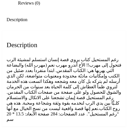
Reviews (0)
Description
Description
رغم المستحيل كتاب يروي قصة إنسان استسلم لمشيئة الرب
فتحول إلى مهرب!! الأخ أندرو مهرب نعم (مهرب الله) والبضاعة
التي يهربها هي: الكتاب المقدس. ابتدأ منفرداً بعدد ضئيل من
الكتب وإمكانيات ماديّة محدودة ومعنويات متواضعة، لكن الذي
أرسله لم يتركه بل كان معه وشجعه وهكذا اتسعت هذه الخدمة
لتروي ظمأ العطاش إلى كلمة الحياة بعد سنوات من الحرمان
والشوق للحصول ولو على صفحة من صفحات الكتاب المقدس.
رغم المستحيل قصة إيمان تشجعنا على الاتكال والاستسلام
كلـيًّا بين يدي الرب لنخدمه بقوة وثقة وشجاعة ومحبة. هذه هي
روح الكتاب.نعم إنها قصة واقعية ليست من نسج الخيال مع أنها
“رغم المستحيل”. عدد الصفحات: 284 صفحة الأبعاد: 13.5 * 20
سم