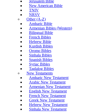
Jerusalem Bible
New American Bible
TNIV
NRSV
Other (A-Z)
Amharic Bible
Armenian Bibles (Western)
Bilingual Bible
French Bibles
Hebrew Bible
Kurdish Bibles
Oromo Bibles
Sinhala Bibles
Spanish Bibles
Syriac Bibles
Taglalog Bibles
New Testaments
Amharic New Testament
Arabic New Testament
Armenian New Testament
English New Testament
French New Testament
Greek New Testament
Hebrew New Testament
Sinhala New Testament