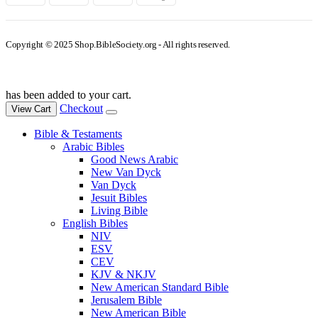
Copyright © 2025 Shop.BibleSociety.org - All rights reserved.
has been added to your cart.
Checkout
View Cart
Bible & Testaments
Arabic Bibles
Good News Arabic
New Van Dyck
Van Dyck
Jesuit Bibles
Living Bible
English Bibles
NIV
ESV
CEV
KJV & NKJV
New American Standard Bible
Jerusalem Bible
New American Bible