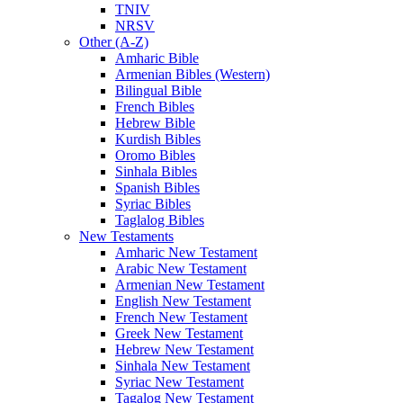
TNIV
NRSV
Other (A-Z)
Amharic Bible
Armenian Bibles (Western)
Bilingual Bible
French Bibles
Hebrew Bible
Kurdish Bibles
Oromo Bibles
Sinhala Bibles
Spanish Bibles
Syriac Bibles
Taglalog Bibles
New Testaments
Amharic New Testament
Arabic New Testament
Armenian New Testament
English New Testament
French New Testament
Greek New Testament
Hebrew New Testament
Sinhala New Testament
Syriac New Testament
Tagalog New Testament