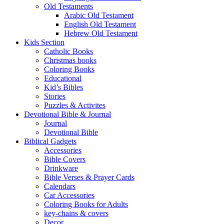
Old Testaments
Arabic Old Testament
English Old Testament
Hebrew Old Testament
Kids Section
Catholic Books
Christmas books
Coloring Books
Educational
Kid’s Bibles
Stories
Puzzles & Activites
Devotional Bible & Journal
Journal
Devotional Bible
Biblical Gadgets
Accessories
Bible Covers
Drinkware
Bible Verses & Prayer Cards
Calendars
Car Accessories
Coloring Books for Adults
key-chains & covers
Decor