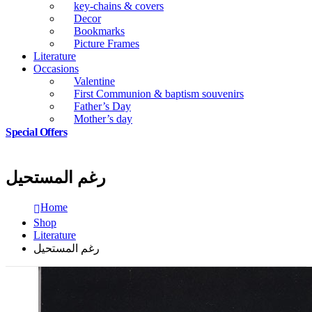
key-chains & covers
Decor
Bookmarks
Picture Frames
Literature
Occasions
Valentine
First Communion & baptism souvenirs
Father’s Day
Mother’s day
Special Offers
رغم المستحيل
Home
Shop
Literature
رغم المستحيل