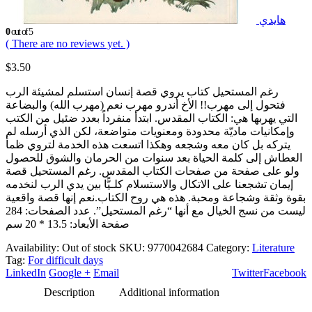
هايدي
0
out of 5
( There are no reviews yet. )
$
3.50
رغم المستحيل كتاب يروي قصة إنسان استسلم لمشيئة الرب
فتحول إلى مهرب!! الأخ أندرو مهرب نعم (مهرب الله) والبضاعة
التي يهربها هي: الكتاب المقدس. ابتدأ منفرداً بعدد ضئيل من الكتب
وإمكانيات ماديّة محدودة ومعنويات متواضعة، لكن الذي أرسله لم
يتركه بل كان معه وشجعه وهكذا اتسعت هذه الخدمة لتروي ظمأ
العطاش إلى كلمة الحياة بعد سنوات من الحرمان والشوق للحصول
ولو على صفحة من صفحات الكتاب المقدس. رغم المستحيل قصة
إيمان تشجعنا على الاتكال والاستسلام كلـيًّا بين يدي الرب لنخدمه
بقوة وثقة وشجاعة ومحبة. هذه هي روح الكتاب.نعم إنها قصة واقعية
ليست من نسج الخيال مع أنها “رغم المستحيل”. عدد الصفحات: 284
صفحة الأبعاد: 13.5 * 20 سم
Availability:
Out of stock
SKU:
9770042684
Category:
Literature
Tag:
For difficult days
LinkedIn
Google +
Email
Twitter
Facebook
Description
Additional information