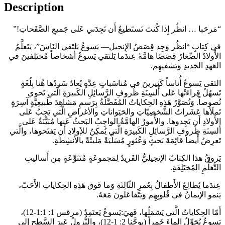
Description
“مَرحَبا … انظُر إِذا كُنتَ تَستَطيعُ أَن تَجِدَني عَلى جَميعِ الصَّفَحاتِ!”
في كِتابِ “انظُر وَجِد قِصَصُ الإِنجيل— يَسوعُ يَلتَقي النَاسَ”، يَتَعلَّمُ
الأَولادُ الصِّغارُ قِصَصًا هامَّةً عِندَما يَلتَقي يَسوعُ أَشخاصاً مُختَلِفينَ في
العَهدِ الجَديدِ وَيَشفيهِم.
التَقى يَسوعُ أُناساً كَثيرينَ في مُناسَباتٍ عِدَّةٍ يُعادُ سَردُها هُنا بِلُغَةٍ
تَسهُلُ قِراءَتُها عَلى أَلسِنَةِ ظُروفِ الرَّسائِلِ الكَبيرَةِ الَّتي تَحوي
نُصوصاً. وَتُصَوَّرُ هَذِهِ الحِكاياتُ المُفَضَّلَةُ بِرَسمِ مَشاهِدَ طَبيعِيَّةٍ آسِرَةٍ
تَملَأُها عَشَراتُ الشَّخصِيّاتِ والحَيَواناتِ والأغراضِ الَّتي يَجِبُ عَلى
الأَولادِ أَن يَجِدوها. والأُمورُ الهامَّةُ الواجِبُ البَحثُ عَنها مُبَيَّنَةٌ عَلى
أَلسِنَةِ ظُروفِ الرَّسائِلِ الكَبيرَةِ الَّتي يُمكِنُ للإَولادِ أَن يَفتَحوها، والَّتي
تَعرِضُ أَيضاً قائِمَةَ بَحثٍ وَعُثورٍ مُسَلِّيَةً مَليئَةً بالأَنشِطَةِ.
يَروقُ هذا الكِتابُ الإنجيليُّ الفَريدُ لِمَجموعَةٍ مُتَنَوِّعَةٍ مِن أَساليبِ
التَّعَلُّمِ المُختَلِفَةِ.
عِندَما يُطالِعُ الأَطفالُ بِعُمرِ الثّالِثَةِ وَما فَوق هَذِهِ الحِكاياتِ الأَحَبّ،
يَنمو الإيمانُ في قُلوبِهِم وَيَتَفاعَلونَ مَعَهُ.
أَمّا الحِكاياتُ الَّتي يَشمَلُها، فَهيَ:يَسوعُ يَعتَمِدُ (مرقس 1: 1:1-12)،
يَسوعُ يُحَوِّلُ الماءَ خَمراً (يوحَّنا 2: 1-12)، والنُّزولُ عَبرَ السَّطحِ إِلى