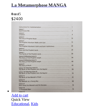
La Metamorphose MANGA
0
out of 5
$
24.00
Add to cart
Quick View
Educational
,
Kids