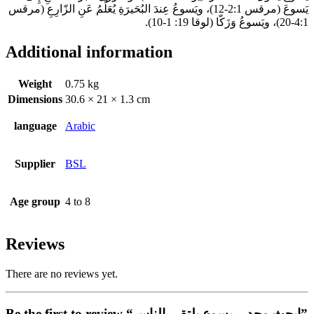
يَسوعَ (مرقس 2:1-12)، ويَسوعُ عِندَ البُحَيرَةِ يُعَلِّمُ عَنِ الزّارِعِ (مرقس
4:1-20)، ويَسوعُ وَزَكّا (لوقا 19: 1-10).
Additional information
Weight
0.75 kg
Dimensions
30.6 × 21 × 1.3 cm
language
Arabic
Supplier
BSL
Age group
4 to 8
Reviews
There are no reviews yet.
Be the first to review “ابحث وجد – يسوع يلتقي الناس”