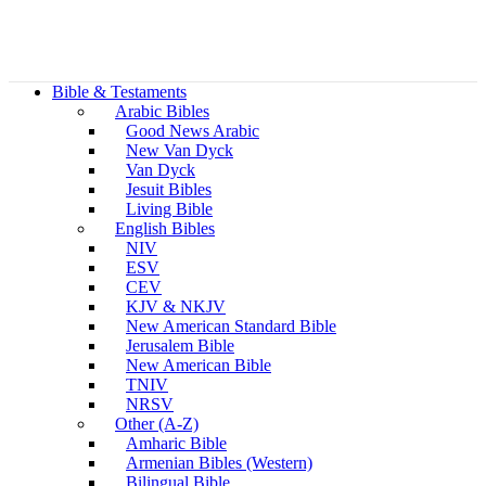
Bible & Testaments
Arabic Bibles
Good News Arabic
New Van Dyck
Van Dyck
Jesuit Bibles
Living Bible
English Bibles
NIV
ESV
CEV
KJV & NKJV
New American Standard Bible
Jerusalem Bible
New American Bible
TNIV
NRSV
Other (A-Z)
Amharic Bible
Armenian Bibles (Western)
Bilingual Bible