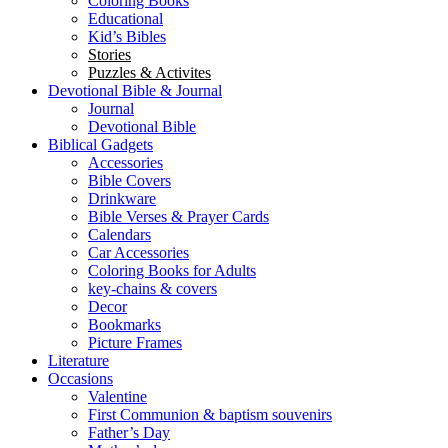
Coloring Books
Educational
Kid’s Bibles
Stories
Puzzles & Activites
Devotional Bible & Journal
Journal
Devotional Bible
Biblical Gadgets
Accessories
Bible Covers
Drinkware
Bible Verses & Prayer Cards
Calendars
Car Accessories
Coloring Books for Adults
key-chains & covers
Decor
Bookmarks
Picture Frames
Literature
Occasions
Valentine
First Communion & baptism souvenirs
Father’s Day