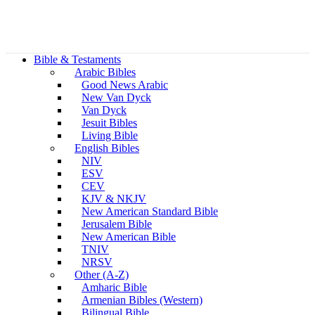
Bible & Testaments
Arabic Bibles
Good News Arabic
New Van Dyck
Van Dyck
Jesuit Bibles
Living Bible
English Bibles
NIV
ESV
CEV
KJV & NKJV
New American Standard Bible
Jerusalem Bible
New American Bible
TNIV
NRSV
Other (A-Z)
Amharic Bible
Armenian Bibles (Western)
Bilingual Bible