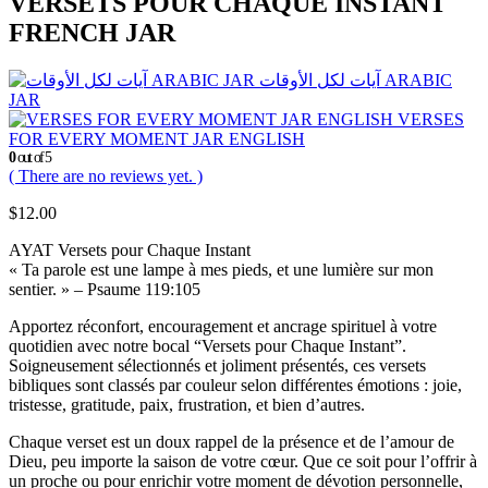
VERSETS POUR CHAQUE INSTANT
FRENCH JAR
آيات لكل الأوقات ARABIC
JAR
VERSES
FOR EVERY MOMENT JAR ENGLISH
0
out of 5
( There are no reviews yet. )
$
12.00
AYAT Versets pour Chaque Instant
« Ta parole est une lampe à mes pieds, et une lumière sur mon
sentier. » – Psaume 119:105
Apportez réconfort, encouragement et ancrage spirituel à votre
quotidien avec notre bocal “Versets pour Chaque Instant”.
Soigneusement sélectionnés et joliment présentés, ces versets
bibliques sont classés par couleur selon différentes émotions : joie,
tristesse, gratitude, paix, frustration, et bien d’autres.
Chaque verset est un doux rappel de la présence et de l’amour de
Dieu, peu importe la saison de votre cœur. Que ce soit pour l’offrir à
un proche ou pour enrichir votre moment de dévotion personnelle,