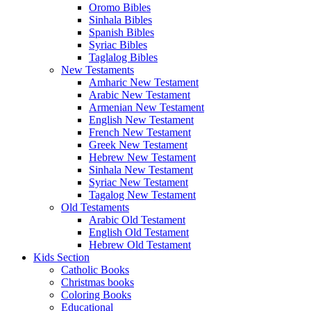
Oromo Bibles
Sinhala Bibles
Spanish Bibles
Syriac Bibles
Taglalog Bibles
New Testaments
Amharic New Testament
Arabic New Testament
Armenian New Testament
English New Testament
French New Testament
Greek New Testament
Hebrew New Testament
Sinhala New Testament
Syriac New Testament
Tagalog New Testament
Old Testaments
Arabic Old Testament
English Old Testament
Hebrew Old Testament
Kids Section
Catholic Books
Christmas books
Coloring Books
Educational