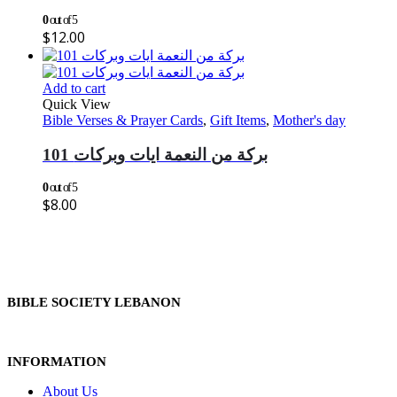
0
out of 5
$
12.00
Add to cart
Quick View
Bible Verses & Prayer Cards
,
Gift Items
,
Mother's day
101 بركة من النعمة ايات وبركات
0
out of 5
$
8.00
BIBLE SOCIETY LEBANON
INFORMATION
About Us