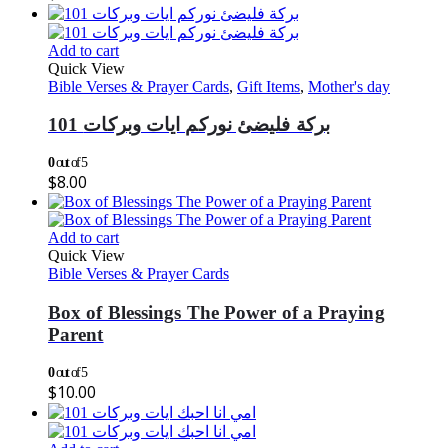
Add to cart
Quick View
Bible Verses & Prayer Cards
,
Gift Items
,
Mother's day
101 بركة فليضئ نوركم ايات وبركات
0
out of 5
$
8.00
Add to cart
Quick View
Bible Verses & Prayer Cards
Box of Blessings The Power of a Praying
Parent
0
out of 5
$
10.00