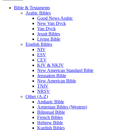
Bible & Testaments
Arabic Bibles
Good News Arabic
New Van Dyck
Van Dyck
Jesuit Bibles
Living Bible
English Bibles
NIV
ESV
CEV
KJV & NKJV
New American Standard Bible
Jerusalem Bible
New American Bible
TNIV
NRSV
Other (A-Z)
Amharic Bible
Armenian Bibles (Western)
Bilingual Bible
French Bibles
Hebrew Bible
Kurdish Bibles