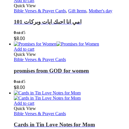
Add to cart
Quick View
Bible Verses & Prayer Cards
,
Gift Items
,
Mother's day
101 امي انا احبك ايات وبركات
0
out of 5
$
8.00
Add to cart
Quick View
Bible Verses & Prayer Cards
promises from GOD for women
0
out of 5
$
8.00
Add to cart
Quick View
Bible Verses & Prayer Cards
Cards in Tin Love Notes for Mom