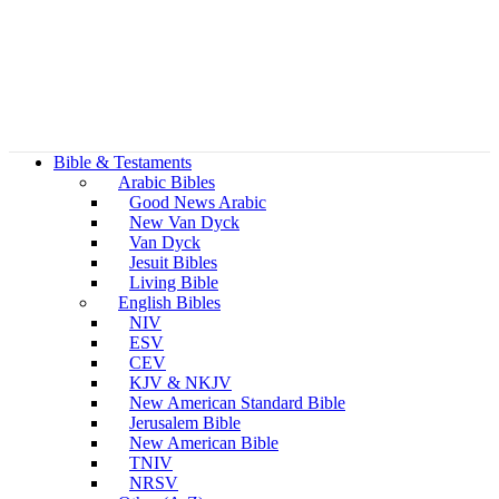
Bible & Testaments
Arabic Bibles
Good News Arabic
New Van Dyck
Van Dyck
Jesuit Bibles
Living Bible
English Bibles
NIV
ESV
CEV
KJV & NKJV
New American Standard Bible
Jerusalem Bible
New American Bible
TNIV
NRSV