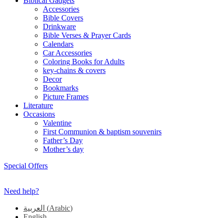
Biblical Gadgets
Accessories
Bible Covers
Drinkware
Bible Verses & Prayer Cards
Calendars
Car Accessories
Coloring Books for Adults
key-chains & covers
Decor
Bookmarks
Picture Frames
Literature
Occasions
Valentine
First Communion & baptism souvenirs
Father’s Day
Mother’s day
Special Offers
Need help?
العربية
(
Arabic
)
English