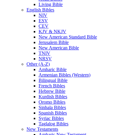
Living Bible
English Bibles
NIV
ESV
CEV
KJV & NKJV
New American Standard Bible
Jerusalem Bible
New American Bible
TNIV
NRSV
Other (A-Z)
Amharic Bible
Armenian Bibles (Western)
Bilingual Bible
French Bibles
Hebrew Bible
Kurdish Bibles
Oromo Bibles
Sinhala Bibles
Spanish Bibles
Syriac Bibles
Taglalog Bibles
New Testaments
Amharic New Testament