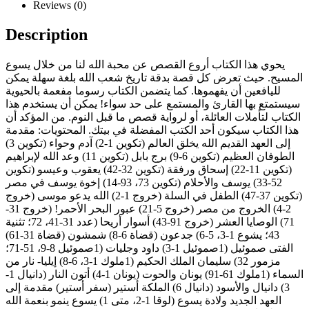
Reviews (0)
Description
يحوي هذا الكتاب أروع القصص عن محبة الله لنا من خلال يسوع
المسيح. حيث تعرض كل قصة بدقة تاريخ شعب الله بلغة سهلة يمكن
لليافعين أن يفهموها. كما يتضمن الكتاب رسوما مفعمة بالحيوية
سيستمتع بها القارئ والمستمع على حد سواء! يمكن أن يستخدم هذا
الكتاب لتأملات العائلة، أو لرواية قصص ما قبل النوم. من المؤكد أن
هذا الكتاب سيكون أحد الكتب المفضلة في بيتك. المحتويات: مقدمة
إلى العهد القديم الله يخلق العالم (تكوين 1-2) آدم وحواء (تكوين 3)
الطوفان العظيم (تكوين 6-9) برج بابل (تكوين 11) وعد الله لإبراهيم
(تكوين 11-22) إسحاق ورفقة (تكوين 32-42) يعقوب وعيسو (تكوين
52-33) يوسف والأحلام (تكوين 73، 93-14) إخوة يوسف في مصر
(تكوين 37-47) الطفل في السلة (خروج 1-2) الله يدعو موسى (خروج
2-4) الخروج من مصر (خروج 5-21) عبور البحر الأحمر! (خروج 31-
71) الوصايا العشر (خروج 91-43) أسوار أريحا (عدد 31-41، 72؛ تثنية
43؛ يشوع 1-3، 5-6) جدعون (قضاة 6-8) شمشون (قضاة 31-61)
الفتى صموئيل (1صموئيل 1-3) داود وجليات (1صموئيل 8-9، 51-71؛
مزمور 32) سليمان الملك الحكيم (1ملوك 1-3، 6-8) إيليا- نار من
السماء (1ملوك 61-91) يونان والحوت (يونان 1-4) أتون النار (دانيال 1-
3) دانيال والأسود (دانيال 6) الملكة أستير (سفر أستير) مقدمة إلى
العهد الجديد ولادة يسوع (لوقا 1-2، متى 1) يسوع ينمو بنعمة الله