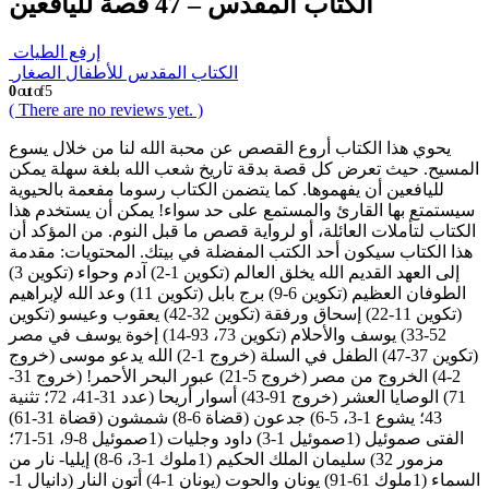
الكتاب المقدس – 47 قصة لليافعين
إرفع الطيات
الكتاب المقدس للأطفال الصغار
0
out of 5
( There are no reviews yet. )
يحوي هذا الكتاب أروع القصص عن محبة الله لنا من خلال يسوع
المسيح. حيث تعرض كل قصة بدقة تاريخ شعب الله بلغة سهلة يمكن
لليافعين أن يفهموها. كما يتضمن الكتاب رسوما مفعمة بالحيوية
سيستمتع بها القارئ والمستمع على حد سواء! يمكن أن يستخدم هذا
الكتاب لتأملات العائلة، أو لرواية قصص ما قبل النوم. من المؤكد أن
هذا الكتاب سيكون أحد الكتب المفضلة في بيتك. المحتويات: مقدمة
إلى العهد القديم الله يخلق العالم (تكوين 1-2) آدم وحواء (تكوين 3)
الطوفان العظيم (تكوين 6-9) برج بابل (تكوين 11) وعد الله لإبراهيم
(تكوين 11-22) إسحاق ورفقة (تكوين 32-42) يعقوب وعيسو (تكوين
52-33) يوسف والأحلام (تكوين 73، 93-14) إخوة يوسف في مصر
(تكوين 37-47) الطفل في السلة (خروج 1-2) الله يدعو موسى (خروج
2-4) الخروج من مصر (خروج 5-21) عبور البحر الأحمر! (خروج 31-
71) الوصايا العشر (خروج 91-43) أسوار أريحا (عدد 31-41، 72؛ تثنية
43؛ يشوع 1-3، 5-6) جدعون (قضاة 6-8) شمشون (قضاة 31-61)
الفتى صموئيل (1صموئيل 1-3) داود وجليات (1صموئيل 8-9، 51-71؛
مزمور 32) سليمان الملك الحكيم (1ملوك 1-3، 6-8) إيليا- نار من
السماء (1ملوك 61-91) يونان والحوت (يونان 1-4) أتون النار (دانيال 1-