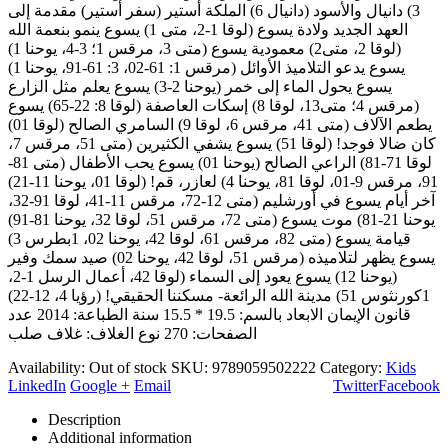
3) دانيال والأسود (دانيال 6) الملكة أستير (سفر أستير) مقدمة إلى
العهد الجديد ولادة يسوع (لوقا 1-2، متى 1) يسوع ينمو بنعمة الله
(لوقا 2، متى2) معمودية يسوع (متى 3، مرقس 1؛ 3-4، يوحنا 1)
يسوع يدعو التلاميذ الأوائل (مرقس 1: 61-02، 3: 61-91، يوحنا 1)
يسوع يحول الماء إلى خمر (يوحنا 2-3) يسوع يعلم مثل الزارع
(مرقس 4؛ متى13، لوقا 8) إسكات العاصفة (لوقا 8: 22-65) يسوع
يطعم الآلاف (متى 41، مرقس 6، لوقا 9) السامري الصالح (لوقا 01)
كان ضالا فوجد! (لوقا 51) يسوع يشفي الكثيرين (متى 51، مرقس 7،
لوقا 71-81) الراعي الصالح (يوحنا 01) يسوع يحب الأطفال (متى 81-
91، مرقس 9-01، لوقا 81، يوحنا 4) لعازر، قم! (لوقا 01، يوحنا 11-21)
آخر أيام يسوع في أورشليم (متى 12-72، مرقس 11-41، لوقا 91-32،
يوحنا 21-81) موت يسوع (متى 72، مرقس 51، لوقا 32، يوحنا 81-91)
قيامة يسوع (متى 82، مرقس 61، لوقا 42، يوحنا 02، 1بطرس 3)
يسوع يظهر لتلاميذه (مرقس 51، لوقا 42، يوحنا 02) صيد سمك وفير
(يوحنا 12) يسوع يعود إلى السماء (لوقا 42، أعمال الرسل 1-2،
1كورنثوس 51) مدينة الله الرائعة- مسكننا الحقيقي! (رؤيا 4، 12-22)
قانون الإيمان الابعاد بالسم: 19.5 * 15.5 سنة الطباعة: 2014 عدد
الصفحات: 270 نوع الغلاف: غلاف صلب
Availability:
Out of stock
SKU:
9789059502222
Category:
Kids
LinkedIn
Google +
Email
Twitter
Facebook
Description
Additional information