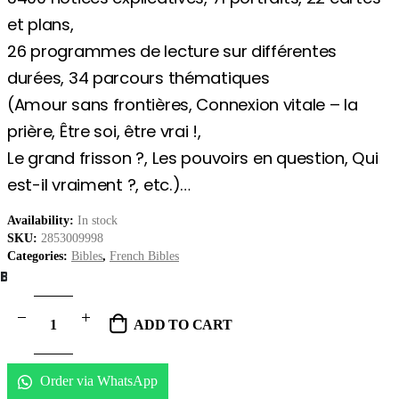
et plans,
26 programmes de lecture sur différentes
durées,
34 parcours thématiques
(
Amour sans frontières, Connexion vitale – la
prière,
Être soi, être vrai !,
Le grand frisson ?, Les pouvoirs en question,
Qui
est-il vraiment ?,
etc.)…
Availability:
In stock
SKU:
2853009998
Categories:
Bibles
,
French Bibles
BIBLE SOCIETY LEBANON
ADD TO CART
Order via WhatsApp