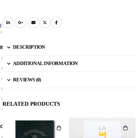
INFORMATION
DESCRIPTION
About Us
ADDITIONAL INFORMATION
Privacy Policy
Shipping & Returns
REVIEWS (0)
Customer Service
Store Locator
RELATED PRODUCTS
Contact Us
OUR SUPPORT
Delivery Information